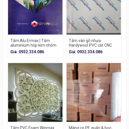
Tấm Alu Ermax | Tấm
Tấm ván gỗ nhựa
aluminium hộp kim nhôm
Hardywool PVC cắt CNC
Giá: 0932.334.086
Giá: 0932.334.086
Tấm PVC Foam Winmax
Màng co PE quấn & bọc-