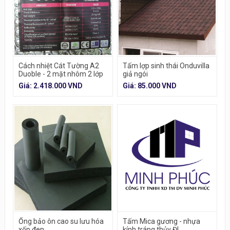
Cách nhiệt Cát Tường A2
Tấm lợp sinh thái Onduvilla
Duoble - 2 mặt nhôm 2 lớp
giả ngói
túi khí
Giá: 2.418.000 VND
Giá: 85.000 VND
Ống bảo ôn cao su lưu hóa
Tấm Mica gương - nhựa
xốp đen
kính tráng thủy ĐL