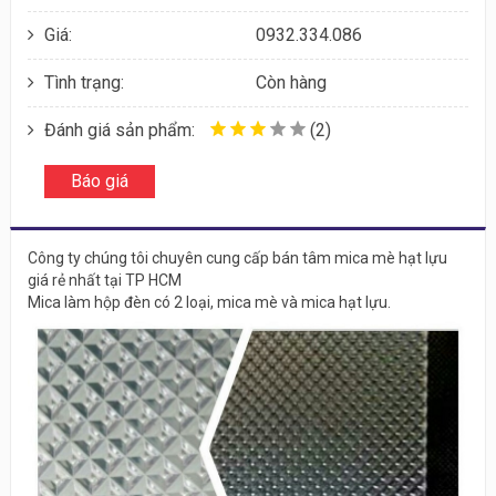
Giá:
0932.334.086
Tình trạng:
Còn hàng
Đánh giá sản phẩm:
(2)
Báo giá
Công ty chúng tôi chuyên cung cấp bán tâm mica mè hạt lựu
giá rẻ nhất tại TP HCM
Mica làm hộp đèn có 2 loại, mica mè và mica hạt lựu.