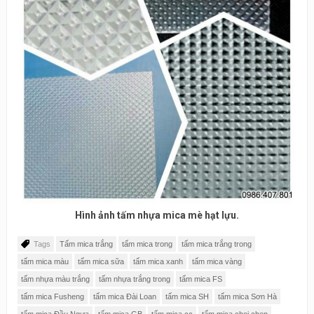
Hình ảnh tấm nhựa mica mè hạt lựu.
Tags
Tấm mica trắng
tấm mica trong
tấm mica trắng trong
tấm mica màu
tấm mica sữa
tấm mica xanh
tấm mica vàng
tấm nhựa màu trắng
tấm nhựa trắng trong
tấm mica FS
tấm mica Fusheng
tấm mica Đài Loan
tấm mica SH
tấm mica Sơn Hà