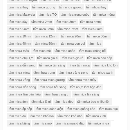
tấm mica Đầu Ngựa
tấm mica GB
tấm mica cc
tấm mica choi chen
tấm mica thủy
tấm mica gương
tấm nhựa gương
tấm nhựa thủy
tấm mica Malaysia
tấm mica TQ
tấm mica trung quốc
tấm mica mỏng
tấm mica dày
tấm mica 2mm
tấm mica 3mm
tấm mica 4mm
tấm mica 5mm
tấm mica 6mm
tấm mica 7mm
tấm mica 8mm
tấm mica 10mm
tấm mica 12mm
tấm mica 20mm
tấm mica 30mm
tấm mica 40mm
tấm mica 50mm
tấm mica con voi
tấm mica
tấm nhựa màu
tấm mica mè
tấm mica cháo
tấm mica không bể
tấm mica chịu lực
tấm mica giá sỉ
tấm mica giá rẻ
tấm mica cao cấp
tấm mica dẫn sáng
tấm mica tản sáng
nhựa tấm mica
tấm mica khổ lớn
tấm nhựa mica
tấm nhựa trong
tấm nhựa trắng trong
tấm nhựa xanh
tấm nhựa vàng
tấm nhựa mica gương
tấm nhựa mica thủy
tấm nhựa dẫn sáng
tấm nhựa bắt sáng
tấm nhựa làm hộp đèn
tấm nhựa làm bản hiệu
tấm nhựa trang trí
tấm mica lấy sáng
tấm mica đen
tấm mica là gì
tấm mica dẻo
tấm mica bao nhiêu tiền
tấm mica ốp bếp
tấm mica cách điện
tấm mica quảng cáo
tấm mica đục
tấm mica đỏ
tấm mica khổ lớn
tấm mica khổ nhỏ
tấm mica kính
tấm mica kiếng
tấm mica mờ
tấm mica mua ở đâu
tấm mica nhựa