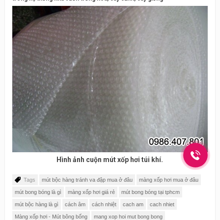
Hình ảnh cuộn mút xốp hơi túi khí.
Tags
mút bộc hàng tránh va đập mua ở đâu
màng xốp hơi mua ở đâu
mút bong bóng là gì
màng xốp hơi giá rẻ
mút bong bóng tại tphcm
mút bộc hàng là gì
cách âm
cách nhiệt
cach am
cach nhiet
Màng xốp hơi - Mút bông bống
mang xop hoi mut bong bong