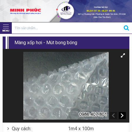
Màng xốp hơi - Mút bong bóng
Quy cách:
1m4 x 100m