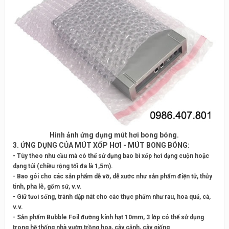
Hình ảnh ứng dụng mút hơi bong bóng.
3. ỨNG DỤNG CỦA MÚT XỐP HƠI - MÚT BONG BÓNG:
- Tùy theo nhu cầu mà có thể sử dụng bao bì xốp hơi dạng cuộn hoặc
dạng túi (chiều rộng tối đa là 1,5m).
- Bao gói cho các sản phẩm dễ vỡ, dễ xước như sản phẩm điện tử, thủy
tinh, pha lê, gốm sứ, v.v.
- Giữ tươi sống, tránh dập nát cho các thực phẩm như rau, hoa quả, cá,
v.v.
- Sản phẩm Bubble Foil đường kính hạt 10mm, 3 lớp có thể sử dụng
trong hệ thống nhà vườn trồng hoa, cây cảnh, cây giống